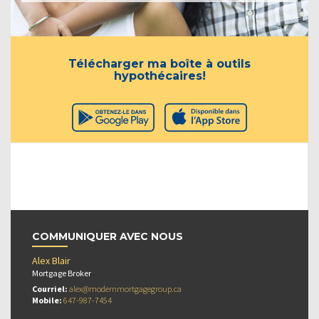
Télécharger ma boîte à outils
hypothécaires!
COMMUNIQUER AVEC NOUS
Alex Blair
Mortgage Broker
Courriel:
alex@modernmortgagegroup.ca
Mobile:
647-987-7454