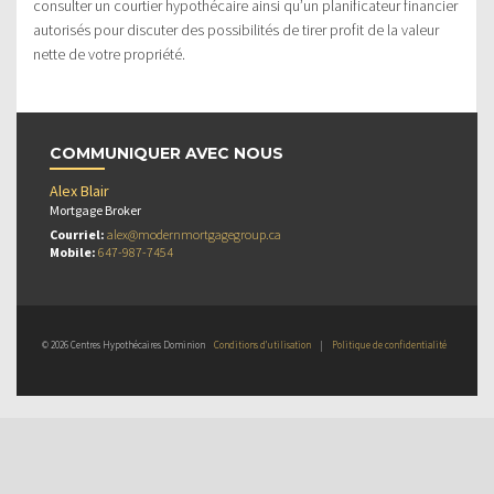
consulter un courtier hypothécaire ainsi qu’un planificateur financier
autorisés pour discuter des possibilités de tirer profit de la valeur
nette de votre propriété.
COMMUNIQUER AVEC NOUS
Alex Blair
Mortgage Broker
Courriel:
alex@modernmortgagegroup.ca
Mobile:
647-987-7454
© 2026 Centres Hypothécaires Dominion
Conditions d’utilisation
|
Politique de confidentialité