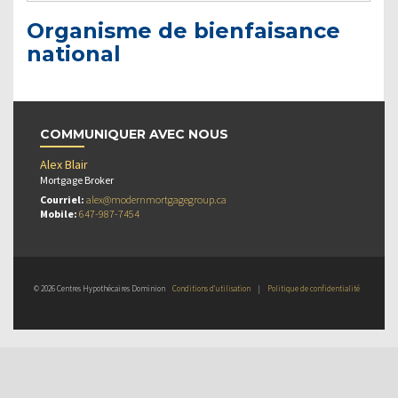
Organisme de bienfaisance
national
COMMUNIQUER AVEC NOUS
Alex Blair
Mortgage Broker
Courriel:
alex@modernmortgagegroup.ca
Mobile:
647-987-7454
© 2026 Centres Hypothécaires Dominion
Conditions d’utilisation
|
Politique de confidentialité